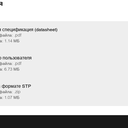
я
 спецификация (datasheet)
файла: .pdf
а: 1.14 МБ
о пользователя
файла: .pdf
а: 6.73 МБ
в формате STP
айла: .zip
а: 1.07 МБ