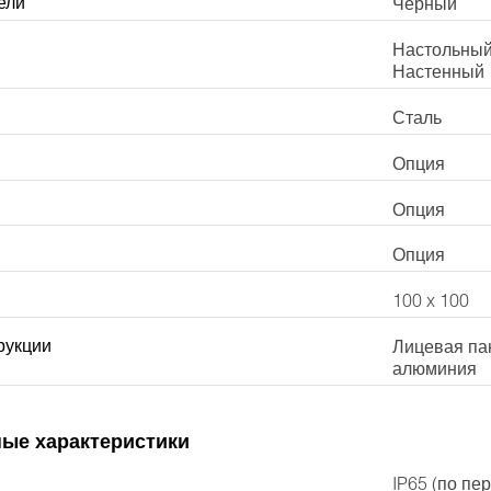
ели
Чёрный
Настольный
Настенный
Сталь
Опция
Опция
Опция
100 x 100
рукции
Лицевая пан
алюминия
ые характеристики
IP65 (по пе