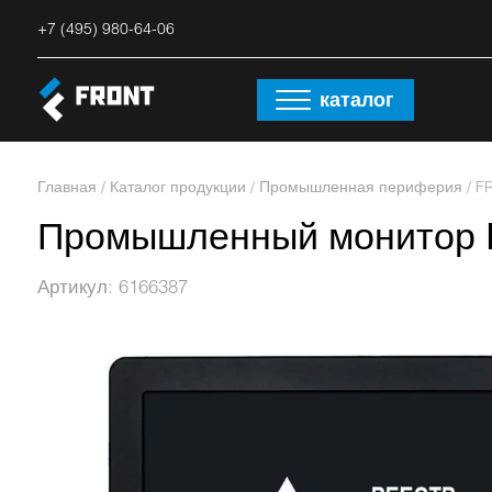
+7 (495) 980-64-06
каталог
Главная
/
Каталог продукции
/
Промышленная периферия
/
F
Промышленный монитор F
Артикул: 6166387