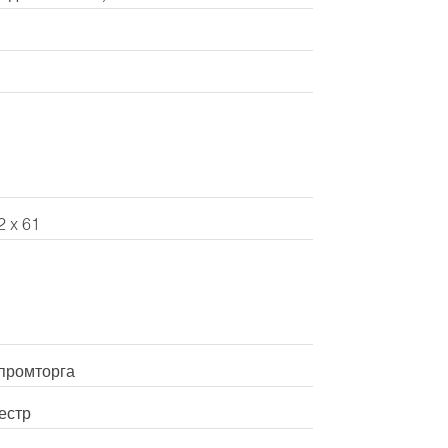
2 x 61
промторга
естр