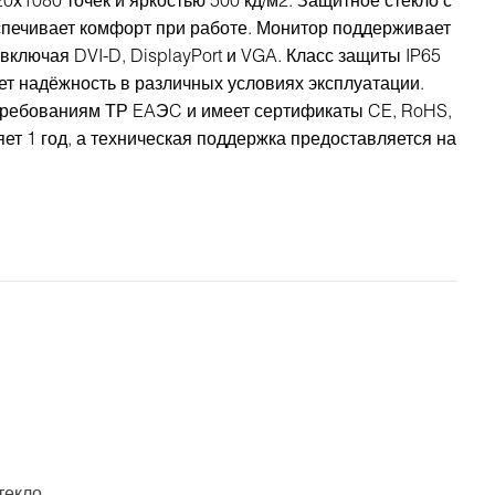
0х1080 точек и яркостью 500 кд/м2. Защитное стекло с
печивает комфорт при работе. Монитор поддерживает
ключая DVI-D, DisplayPort и VGA. Класс защиты IP65
ет надёжность в различных условиях эксплуатации.
 требованиям ТР EAЭC и имеет сертификаты CE, RoHS,
ет 1 год, а техническая поддержка предоставляется на
текло