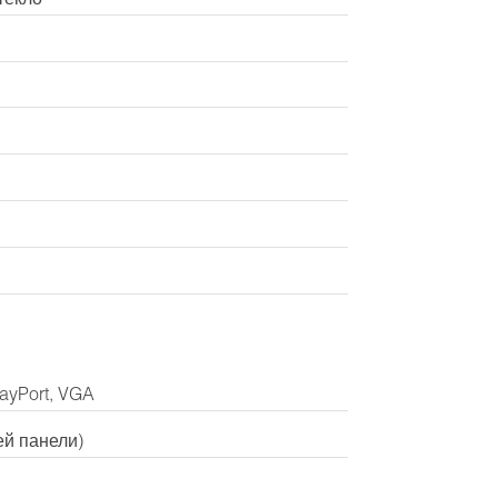
layPort, VGA
ей панели)