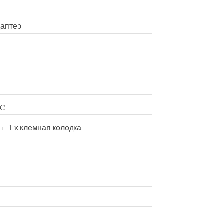
аптер
DC
 + 1 х клемная колодка