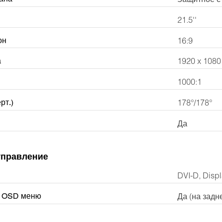
21.5''
он
16:9
а
1920 x 1080
1000:1
рт.)
178°/178°
Да
управление
DVI-D, Disp
я OSD меню
Да (на задн