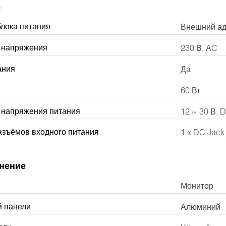
е
блока питания
Внешний ад
о напряжения
230 В, AC
ания
Да
60 Вт
 напряжения питания
12 ~ 30 В, 
разъёмов входного питания
1 x DC Jack
нение
Монитор
й панели
Алюминий