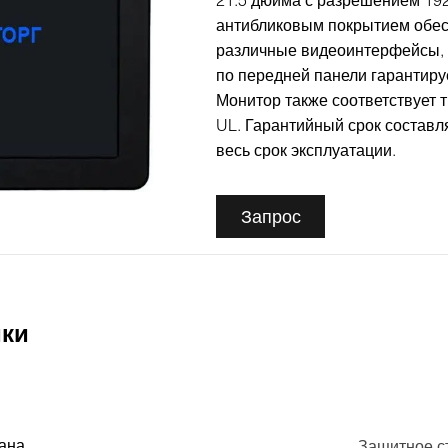
21.5 дюйма с разрешением 192
антибликовым покрытием обес
различные видеоинтерфейсы, в
по передней панели гарантиру
Монитор также соответствует
UL. Гарантийный срок составля
весь срок эксплуатации.
Запрос
ики
рана
Защитное с