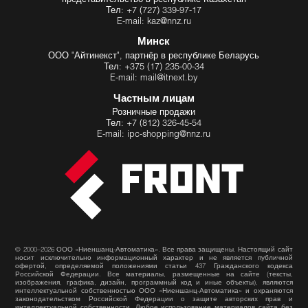
Тел: +7 (727) 339-97-17
E-mail: kaz@nnz.ru
Минск
ООО "Айтинекст", партнёр в республике Беларусь
Тел: +375 (17) 235-00-34
E-mail: mail@itnext.by
Частным лицам
Розничные продажи
Тел: +7 (812) 326-45-54
E-mail: ipc-shopping@nnz.ru
© 2000–2026 ООО «Ниеншанц-Автоматика». Все права защищены. Настоящий сайт
носит исключительно информационный характер и не является публичной
офертой, определяемой положениями статьи 437 Гражданского кодекса
Российской Федерации. Все материалы, размещенные на сайте (тексты,
изображения, графика, дизайн, программный код и иные объекты), являются
интеллектуальной собственностью ООО «Ниеншанц-Автоматика» и охраняются
законодательством Российской Федерации о защите авторских прав и
интеллектуальной собственности. Любое использование материалов сайта без