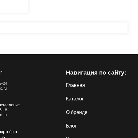
г
Навигация по сайту:
9-24
Главная
c.ru
Каталог
разделение
5-18
О бренде
c.ru
Блог
партнёр в
усь