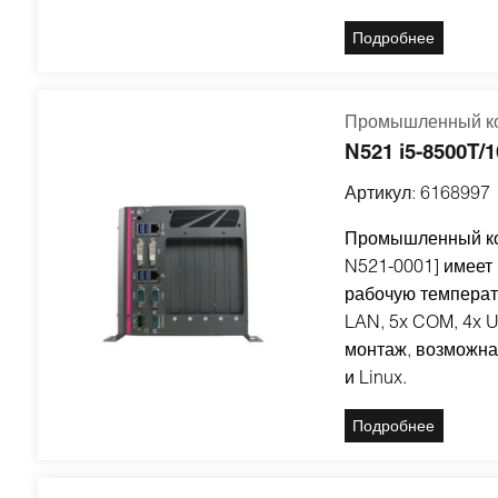
Подробнее
Промышленный ко
N521 i5-8500T
Артикул:
6168997
Промышленный ко
N521-0001] имеет
рабочую температу
LAN, 5x COM, 4x U
монтаж, возможна
и Linux.
Подробнее