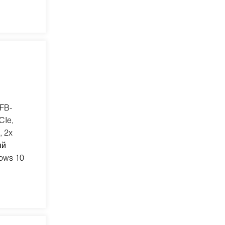
FB-
CIe,
, 2x
ый
ows 10