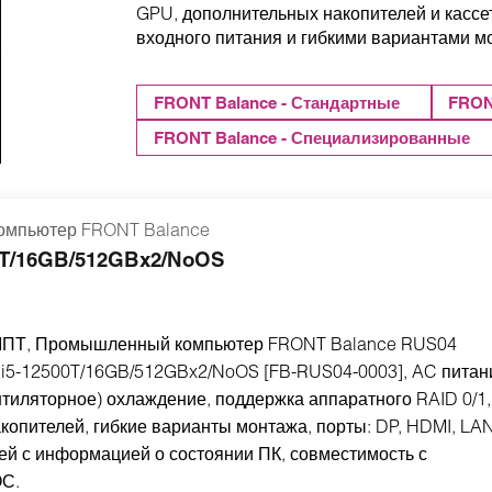
GPU, дополнительных накопителей и касс
входного питания и гибкими вариантами м
FRONT Balance - Стандартные
FRON
FRONT Balance - Специализированные
мпьютер FRONT Balance
0T/16GB/512GBx2/NoOS
 МПТ, Промышленный компьютер FRONT Balance RUS04
i5-12500T/16GB/512GBx2/NoOS [FB-RUS04-0003], AC питан
нтиляторное) охлаждение, поддержка аппаратного RAID 0/1,
копителей, гибкие варианты монтажа, порты: DP, HDMI, LA
лей с информацией о состоянии ПК, совместимость с
ОС.