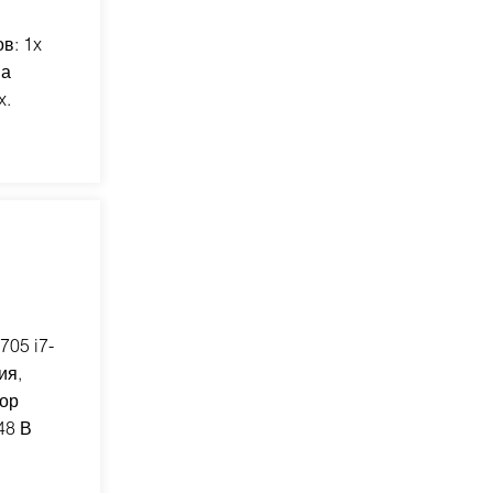
в: 1x
на
x.
05 i7-
ия,
бор
48 В