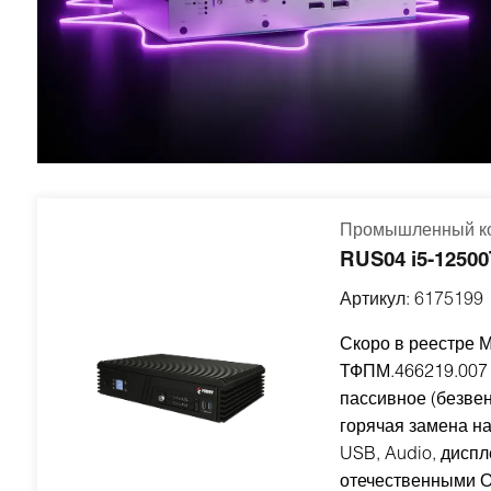
Промышленный ко
RUS04 i5-1250
Артикул:
6175199
Скоро в реестре
ТФПМ.466219.007 
пассивное (безве
горячая замена на
USB, Audio, дисп
отечественными 