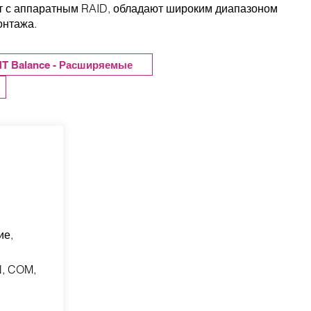
ет с аппаратным RAID, обладают широким диапазоном
онтажа.
T Balance - Расширяемые
ие,
N, COM,