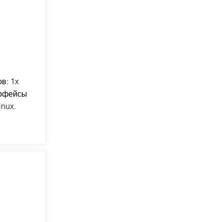
в: 1x
ерфейсы
inux.