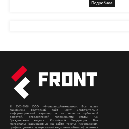
Подробнее
© 2000–2026 ООО «Ниеншанц-Автоматика». Все права
защищены. Настоящий сайт носит исключительно
информационный характер и не является публичной
офертой, определяемой положениями статьи 437
Гражданского кодекса Российской Федерации. Все
материалы, размещенные на сайте (тексты, изображения,
графика, дизайн, программный код и иные объекты), являются