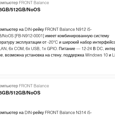
мпьютер FRONT Balance
/16GB/512GB/NoOS
пьютер на DIN-рейку FRONT Balance N912 i5-
/NoOS [FB-N912-0001] имеет комбинированную систему
ратуру эксплуатации от -20°C и широкий набор интерфейсо
 LAN, 6x COM, 6x USB, 1x GPIO. Питание — 12-24 В DC, инт
е, возможна установка на стену, поддержка Windows 10 и L
мпьютер FRONT Balance
/16GB/512GB/NoOS
пьютер на DIN-рейку FRONT Balance N314 i5-