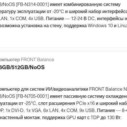
/NoOS [FB-N314-0001] имеет комбинированную систему
ратуру эксплуатации от -20°C и широкий набор интерфейсо
 LAN, 1x COM, 4x USB. Питание — 12-24 В DC, интерфейсы 
возможна установка на стену, поддержка Windows 10 и Linu
мпьютер FRONT Balance
/16GB/512GB/NoOS
пьютер для систем ИИ/видеоаналитики FRONT Balance N7
/NoOS [FB-N705-0001] имеет пассивную систему охлажден
уатации от -25°C, слот расширения PCIe x16 и широкий на
P, 1x DVI-D, 1x VGA, 6x LAN, 4x COM, 9x USB. Питание — 8-
настенный монтаж, поддержка GPU карт с TDP до 130 Вт.