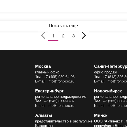
Показать еще
1
2
3
Москва
Санкт-Петербур
главный офис
офис продаж
Тел: +7 (495) 980-64-06
Тел: +7 (812) 326-5
E-mail: info@front-ipc.ru
E-mail: info@front-ip
Екатеринбург
Новосибирск
региональное подразделение
региональное под
Тел: +7 (343) 311-90-07
Тел: +7 (383) 330-0
E-mail: info@front-ipc.ru
E-mail: info@front-ip
Алматы
Минск
представительство в республике
ООО "Айтинекст", 
Казахстан
республике Белар