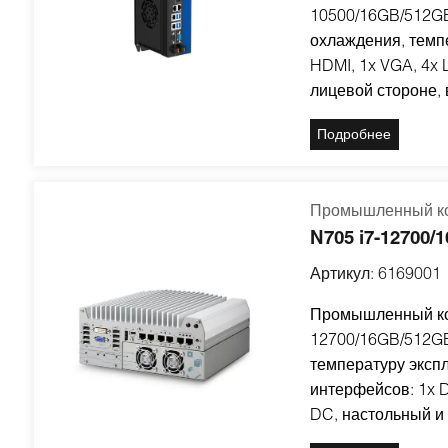
10500/16GB/512GB
охлаждения, темпе
HDMI, 1x VGA, 4x
лицевой стороне, 
Подробнее
Промышленный ко
N705 i7-12700
Артикул:
6169001
Промышленный ком
12700/16GB/512GB
температуру экспл
интерфейсов: 1x D
DC, настольный и 